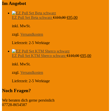
Im Angebot
Ursprünglicher
Aktueller
EZ Pull Set Beta schwarz
€
110,00
€
95,00
Preis
Preis
inkl. MwSt.
war:
ist:
€110,00
€95,00.
zzgl.
Versandkosten
Lieferzeit:
2-5 Werktage
Ursprünglicher
Aktueller
EZ Pull Set KTM Sherco schwarz
€
110,00
€
95,00
Preis
Preis
inkl. MwSt.
war:
ist:
€110,00
€95,00.
zzgl.
Versandkosten
Lieferzeit:
2-5 Werktage
Noch Fragen?
Wir beraten dich gerne persönlich
07728-8654587