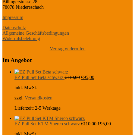
Billingerstrasse 28
78078 Niedereschach
Impressum
Datenschutz
Allgemeine Geschäftsbedingungen
Widerrufsbelehrung
Vertrag widerrufen
Im Angebot
Ursprünglicher
Aktueller
EZ Pull Set Beta schwarz
€
110,00
€
95,00
Preis
Preis
inkl. MwSt.
war:
ist:
€110,00
€95,00.
zzgl.
Versandkosten
Lieferzeit:
2-5 Werktage
Ursprünglicher
Aktueller
EZ Pull Set KTM Sherco schwarz
€
110,00
€
95,00
Preis
Preis
inkl. MwSt.
war:
ist: