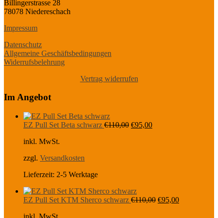
Billingerstrasse 28
78078 Niedereschach
Impressum
Datenschutz
Allgemeine Geschäftsbedingungen
Widerrufsbelehrung
Vertrag widerrufen
Im Angebot
Ursprünglicher
Aktueller
EZ Pull Set Beta schwarz
€
110,00
€
95,00
Preis
Preis
inkl. MwSt.
war:
ist:
€110,00
€95,00.
zzgl.
Versandkosten
Lieferzeit:
2-5 Werktage
Ursprünglicher
Aktueller
EZ Pull Set KTM Sherco schwarz
€
110,00
€
95,00
Preis
Preis
inkl. MwSt.
war:
ist: