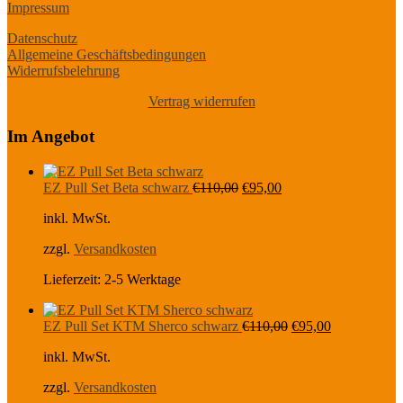
Impressum
Datenschutz
Allgemeine Geschäftsbedingungen
Widerrufsbelehrung
Vertrag widerrufen
Im Angebot
Ursprünglicher
Aktueller
EZ Pull Set Beta schwarz
€
110,00
€
95,00
Preis
Preis
inkl. MwSt.
war:
ist:
€110,00
€95,00.
zzgl.
Versandkosten
Lieferzeit:
2-5 Werktage
Ursprünglicher
Aktueller
EZ Pull Set KTM Sherco schwarz
€
110,00
€
95,00
Preis
Preis
inkl. MwSt.
war:
ist:
€110,00
€95,00.
zzgl.
Versandkosten