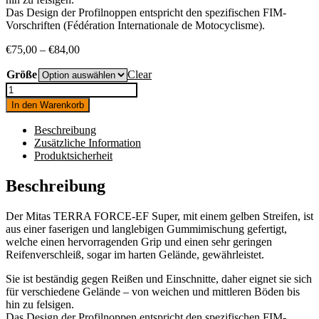
Das Design der Profilnoppen entspricht den spezifischen FIM-
Vorschriften (Fédération Internationale de Motocyclisme).
€
75,00
–
€
84,00
Größe
Clear
Mitas
TERRA
In den Warenkorb
FORCE-
EF
Beschreibung
Super
Zusätzliche Information
Menge
Produktsicherheit
Beschreibung
Der Mitas TERRA FORCE-EF Super, mit einem gelben Streifen, ist
aus einer faserigen und langlebigen Gummimischung gefertigt,
welche einen hervorragenden Grip und einen sehr geringen
Reifenverschleiß, sogar im harten Gelände, gewährleistet.
Sie ist beständig gegen Reißen und Einschnitte, daher eignet sie sich
für verschiedene Gelände – von weichen und mittleren Böden bis
hin zu felsigen.
Das Design der Profilnoppen entspricht den spezifischen FIM-