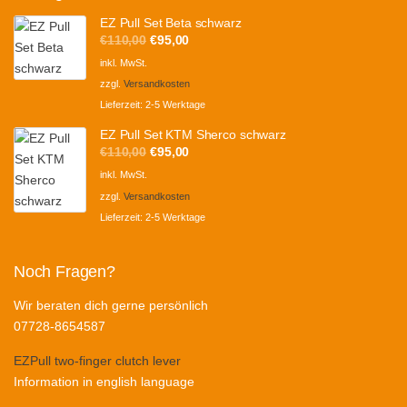
EZ Pull Set Beta schwarz
Ursprünglicher
Aktueller
€
110,00
€
95,00
Preis
Preis
inkl. MwSt.
war:
ist:
zzgl.
Versandkosten
€110,00
€95,00.
Lieferzeit:
2-5 Werktage
EZ Pull Set KTM Sherco schwarz
Ursprünglicher
Aktueller
€
110,00
€
95,00
Preis
Preis
inkl. MwSt.
war:
ist:
zzgl.
Versandkosten
€110,00
€95,00.
Lieferzeit:
2-5 Werktage
Noch Fragen?
Wir beraten dich gerne persönlich
07728-8654587
EZPull two-finger clutch lever
Information in english language