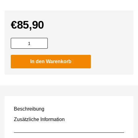
€
85,90
X-
GRIP
DirtDigger
In den Warenkorb
120/90-
18
SOFT
Menge
Beschreibung
Zusätzliche Information