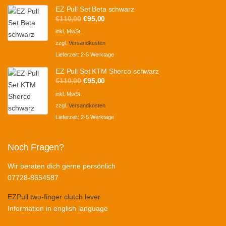
EZ Pull Set Beta schwarz
Ursprünglicher
Aktueller
€
110,00
€
95,00
Preis
Preis
inkl. MwSt.
war:
ist:
zzgl.
Versandkosten
€110,00
€95,00.
Lieferzeit:
2-5 Werktage
EZ Pull Set KTM Sherco schwarz
Ursprünglicher
Aktueller
€
110,00
€
95,00
Preis
Preis
inkl. MwSt.
war:
ist:
zzgl.
Versandkosten
€110,00
€95,00.
Lieferzeit:
2-5 Werktage
Noch Fragen?
Wir beraten dich gerne persönlich
07728-8654587
EZPull two-finger clutch lever
Information in english language