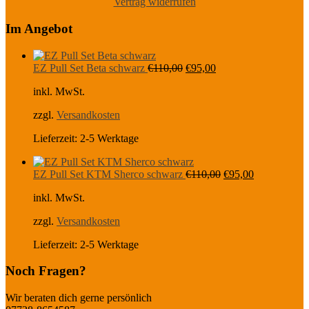
Vertrag widerrufen
Im Angebot
Ursprünglicher
Aktueller
EZ Pull Set Beta schwarz
€
110,00
€
95,00
Preis
Preis
inkl. MwSt.
war:
ist:
€110,00
€95,00.
zzgl.
Versandkosten
Lieferzeit:
2-5 Werktage
Ursprünglicher
Aktueller
EZ Pull Set KTM Sherco schwarz
€
110,00
€
95,00
Preis
Preis
inkl. MwSt.
war:
ist:
€110,00
€95,00.
zzgl.
Versandkosten
Lieferzeit:
2-5 Werktage
Noch Fragen?
Wir beraten dich gerne persönlich