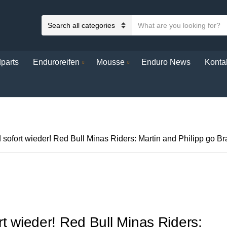
S
C
e
a
a
t
r
parts
Enduroreifen
Mousse
Enduro News
Konta
e
c
g
h
o
t
r
e
y
x
n
t
 sofort wieder! Red Bull Minas Riders: Martin and Philipp go Braz
a
m
e
rt wieder! Red Bull Minas Riders: