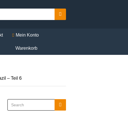
Search
kt
Mein Konto
Warenkorb
il – Teil 6
Search
Search
for: