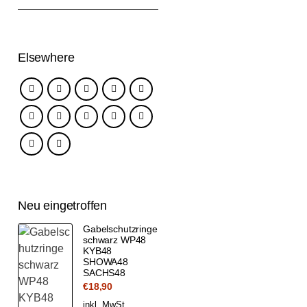
Elsewhere
Neu eingetroffen
Gabelschutzringe
schwarz WP48
KYB48
SHOWA48
SACHS48
€
18,90
inkl. MwSt.