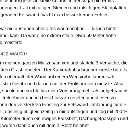
sehr ausgesetzte steile Abfahrt, in der sogar die Profis
 engen Trail mit rolligen Steinen und rutschigen Steinplatten
 geraden Felswand macht man besser keinen Fehler.
ar nie ausruhen aber alles war machbar …..bis ich hinter
nel kam. Da war eine extrem steile, etwa 50 Meter hohe
o meisterte.
ahm meinen ganzen Mut zusammen und startete 3 Versuche, die
lären Crash endeten. Der Kamerahubschrauber kreiste bereits
ierten oberhalb der Wand auf einem Weg vorbeifahren sah.
ist in Gefahr und das ich auf der Profispur sein musste. Also
, suchte und suchte bis mein Vorsprung mehr als aufgebraucht
 Teilnehmer und ich beschloss zu reseten und diesen zu
ann den versteckten Einstieg zur Felswand-Umfahrung für die
, das es gibt, gleichzeitig in mir aufsteigen und flog mit 200 %
n Kilometer durch ein ewiges Flussbett, Dschungelpassgen und
s wurde dann auch mit dem 2. Platz belohnt.