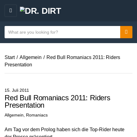
M
E
N
S
Sear
C
U
e
a
a
t
r
e
Start
/
Allgemein
/
Red Bull Romaniacs 2011: Riders
c
g
Presentation
h
o
t
r
e
y
x
15. Juli 2011
n
t
Red Bull Romaniacs 2011: Riders
a
Presentation
m
Allgemein
,
Romaniacs
e
Am Tag vor dem Prolog haben sich die Top-Rider heute
der Presse präsentiert.