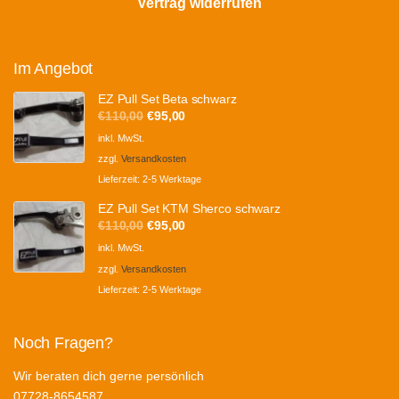
Vertrag widerrufen
Im Angebot
EZ Pull Set Beta schwarz
Ursprünglicher
Aktueller
€
110,00
€
95,00
Preis
Preis
inkl. MwSt.
war:
ist:
zzgl.
Versandkosten
€110,00
€95,00.
Lieferzeit:
2-5 Werktage
EZ Pull Set KTM Sherco schwarz
Ursprünglicher
Aktueller
€
110,00
€
95,00
Preis
Preis
inkl. MwSt.
war:
ist:
zzgl.
Versandkosten
€110,00
€95,00.
Lieferzeit:
2-5 Werktage
Noch Fragen?
Wir beraten dich gerne persönlich
07728-8654587