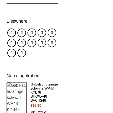
Elsewhere
Neu eingetroffen
Gabelschutzringe
schwarz WP48
KYB48
SHOWA48
SACHS48
€
18,90
inkl. MwSt.