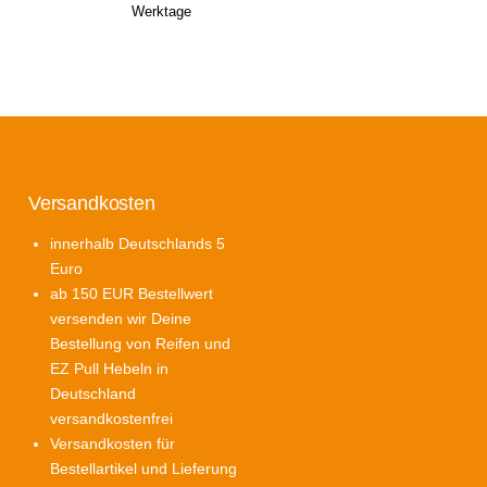
Werktage
Versandkosten
innerhalb Deutschlands 5
Euro
icher
tueller
ab 150 EUR Bestellwert
eis
versenden wir Deine
:
Bestellung von Reifen und
5,00.
EZ Pull Hebeln in
Deutschland
versandkostenfrei
Versandkosten für
icher
tueller
Bestellartikel und Lieferung
eis