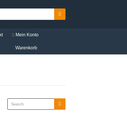
Search
kt
Mein Konto
Warenkorb
Search
Search
for: