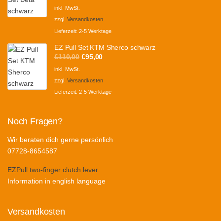
Preis
Preis
inkl. MwSt.
war:
ist:
zzgl.
Versandkosten
€110,00
€95,00.
Lieferzeit:
2-5 Werktage
EZ Pull Set KTM Sherco schwarz
Ursprünglicher
Aktueller
€
110,00
€
95,00
Preis
Preis
inkl. MwSt.
war:
ist:
zzgl.
Versandkosten
€110,00
€95,00.
Lieferzeit:
2-5 Werktage
Noch Fragen?
Wir beraten dich gerne persönlich
07728-8654587
EZPull two-finger clutch lever
Information in english language
Versandkosten