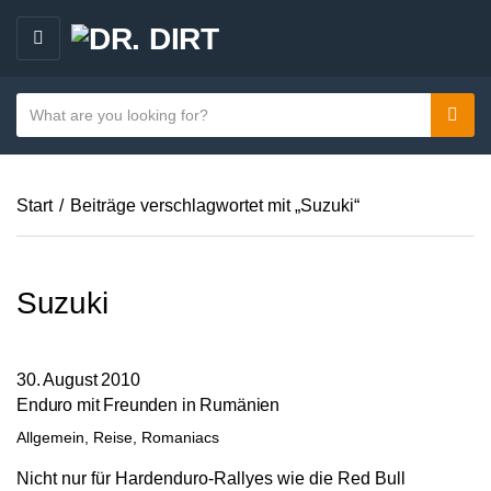
M
E
N
S
Sear
C
U
e
a
a
t
r
e
Start
/
Beiträge verschlagwortet mit „Suzuki“
c
g
h
o
t
r
e
Suzuki
y
x
n
t
a
30. August 2010
m
Enduro mit Freunden in Rumänien
e
Allgemein
,
Reise
,
Romaniacs
Nicht nur für Hardenduro-Rallyes wie die Red Bull