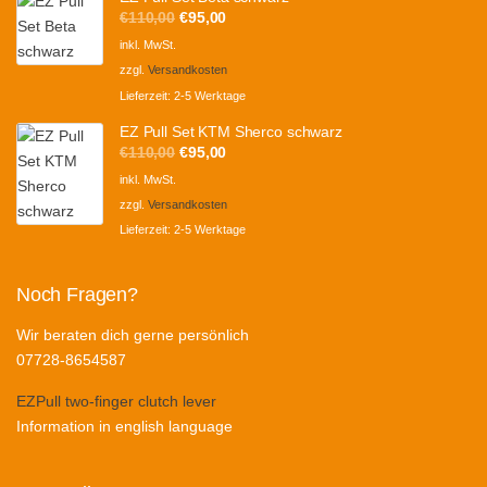
Ursprünglicher
Aktueller
€
110,00
€
95,00
Preis
Preis
inkl. MwSt.
war:
ist:
zzgl.
Versandkosten
€110,00
€95,00.
Lieferzeit:
2-5 Werktage
EZ Pull Set KTM Sherco schwarz
Ursprünglicher
Aktueller
€
110,00
€
95,00
Preis
Preis
inkl. MwSt.
war:
ist:
zzgl.
Versandkosten
€110,00
€95,00.
Lieferzeit:
2-5 Werktage
Noch Fragen?
Wir beraten dich gerne persönlich
07728-8654587
EZPull two-finger clutch lever
Information in english language