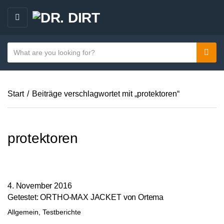
M
E
N
S
Sear
C
U
e
a
a
t
r
e
Start
/
Beiträge verschlagwortet mit „protektoren“
c
g
h
o
t
r
e
protektoren
y
x
n
t
a
m
4. November 2016
e
Getestet: ORTHO-MAX JACKET von Ortema
Allgemein
,
Testberichte