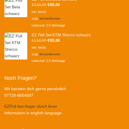
Ursprünglicher
Aktueller
€
110,00
€
95,00
Preis
Preis
inkl. MwSt.
war:
ist:
zzgl.
Versandkosten
€110,00
€95,00.
Lieferzeit:
2-5 Werktage
EZ Pull Set KTM Sherco schwarz
Ursprünglicher
Aktueller
€
110,00
€
95,00
Preis
Preis
inkl. MwSt.
war:
ist:
zzgl.
Versandkosten
€110,00
€95,00.
Lieferzeit:
2-5 Werktage
Noch Fragen?
Wir beraten dich gerne persönlich
07728-8654587
EZPull two-finger clutch lever
Information in english language