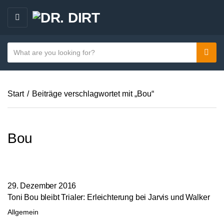
M
E
N
S
Sear
C
U
e
a
a
t
r
e
Start
/
Beiträge verschlagwortet mit „Bou“
c
g
h
o
t
r
e
Bou
y
x
n
t
a
m
29. Dezember 2016
e
Toni Bou bleibt Trialer: Erleichterung bei Jarvis und Walker
Allgemein