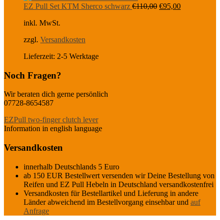
Ursprünglicher
Aktueller
EZ Pull Set KTM Sherco schwarz
€
110,00
€
95,00
Preis
Preis
inkl. MwSt.
war:
ist:
€110,00
€95,00.
zzgl.
Versandkosten
Lieferzeit:
2-5 Werktage
Noch Fragen?
Wir beraten dich gerne persönlich
07728-8654587
EZPull two-finger clutch lever
Information in english language
Versandkosten
innerhalb Deutschlands 5 Euro
ab 150 EUR Bestellwert versenden wir Deine Bestellung von
Reifen und EZ Pull Hebeln in Deutschland versandkostenfrei
Versandkosten für Bestellartikel und Lieferung in andere
Länder abweichend im Bestellvorgang einsehbar und
auf
Anfrage