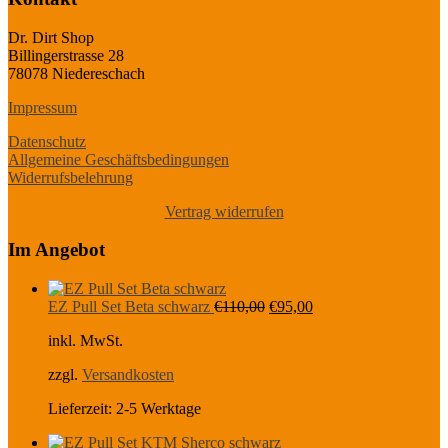
Dr. Dirt Shop
Billingerstrasse 28
78078 Niedereschach
Impressum
Datenschutz
Allgemeine Geschäftsbedingungen
Widerrufsbelehrung
Vertrag widerrufen
Im Angebot
Ursprünglicher
Aktueller
EZ Pull Set Beta schwarz
€
110,00
€
95,00
Preis
Preis
inkl. MwSt.
war:
ist:
€110,00
€95,00.
zzgl.
Versandkosten
Lieferzeit:
2-5 Werktage