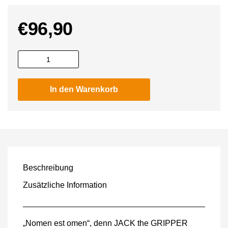
€
96,90
X-
GRIP
JACK
In den Warenkorb
the
GRIPPER
140/80-
18
HARD
Menge
Beschreibung
Zusätzliche Information
„Nomen est omen“, denn JACK the GRIPPER