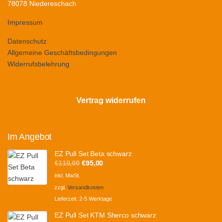
78078 Niedereschach
Impressum
Datenschutz
Allgemeine Geschäftsbedingungen
Widerrufsbelehrung
Vertrag widerrufen
Im Angebot
EZ Pull Set Beta schwarz
Ursprünglicher
Aktueller
€
110,00
€
95,00
Preis
Preis
inkl. MwSt.
war:
ist:
zzgl.
Versandkosten
€110,00
€95,00.
Lieferzeit:
2-5 Werktage
EZ Pull Set KTM Sherco schwarz