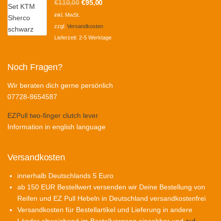
Ursprünglicher
Aktueller
€
110,00
€
95,00
Preis
Preis
inkl. MwSt.
war:
ist:
zzgl.
Versandkosten
€110,00
€95,00.
Lieferzeit:
2-5 Werktage
Noch Fragen?
Wir beraten dich gerne persönlich
07728-8654587
EZPull two-finger clutch lever
Information in english language
Versandkosten
innerhalb Deutschlands 5 Euro
ab 150 EUR Bestellwert versenden wir Deine Bestellung von
Reifen und EZ Pull Hebeln in Deutschland versandkostenfrei
Versandkosten für Bestellartikel und Lieferung in andere