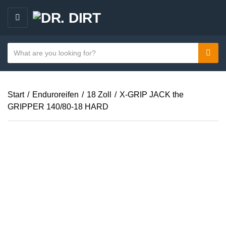
M
E
N
S
Sear
C
U
e
a
a
t
r
e
Start
/
Enduroreifen
/
18 Zoll
/
X-GRIP JACK the
c
g
GRIPPER 140/80-18 HARD
h
o
t
r
e
y
x
n
t
a
m
e