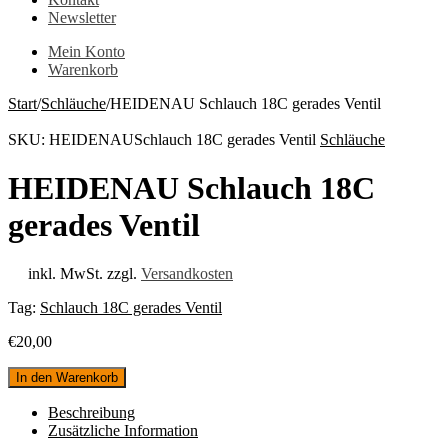
Newsletter
Mein Konto
Warenkorb
Start
/
Schläuche
/
HEIDENAU Schlauch 18C gerades Ventil
SKU:
HEIDENAUSchlauch 18C gerades Ventil
Schläuche
HEIDENAU Schlauch 18C
gerades Ventil
inkl. MwSt.
zzgl.
Versandkosten
Tag:
Schlauch 18C gerades Ventil
€
20,00
HEIDENAU
In den Warenkorb
Schlauch
18C
Beschreibung
gerades
Zusätzliche Information
Ventil