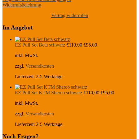
Widerrufsbelehrung
Vertrag widerrufen
Im Angebot
Ursprünglicher
Aktueller
EZ Pull Set Beta schwarz
€
110,00
€
95,00
Preis
Preis
inkl. MwSt.
war:
ist:
€110,00
€95,00.
zzgl.
Versandkosten
Lieferzeit:
2-5 Werktage
Ursprünglicher
Aktueller
EZ Pull Set KTM Sherco schwarz
€
110,00
€
95,00
Preis
Preis
inkl. MwSt.
war:
ist:
€110,00
€95,00.
zzgl.
Versandkosten
Lieferzeit:
2-5 Werktage
Noch Fragen?