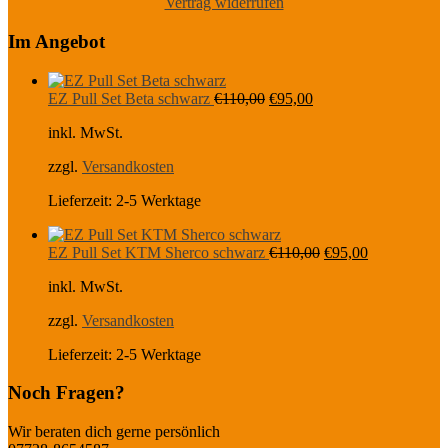
Vertrag widerrufen
Im Angebot
Ursprünglicher
Aktueller
EZ Pull Set Beta schwarz
€
110,00
€
95,00
Preis
Preis
inkl. MwSt.
war:
ist:
€110,00
€95,00.
zzgl.
Versandkosten
Lieferzeit:
2-5 Werktage
Ursprünglicher
Aktueller
EZ Pull Set KTM Sherco schwarz
€
110,00
€
95,00
Preis
Preis
inkl. MwSt.
war:
ist:
€110,00
€95,00.
zzgl.
Versandkosten
Lieferzeit:
2-5 Werktage
Noch Fragen?
Wir beraten dich gerne persönlich