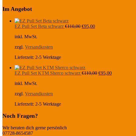
Im Angebot
Ursprünglicher
Aktueller
EZ Pull Set Beta schwarz
€
110,00
€
95,00
Preis
Preis
inkl. MwSt.
war:
ist:
€110,00
€95,00.
zzgl.
Versandkosten
Lieferzeit:
2-5 Werktage
Ursprünglicher
Aktueller
EZ Pull Set KTM Sherco schwarz
€
110,00
€
95,00
Preis
Preis
inkl. MwSt.
war:
ist:
€110,00
€95,00.
zzgl.
Versandkosten
Lieferzeit:
2-5 Werktage
Noch Fragen?
Wir beraten dich gerne persönlich
07728-8654587