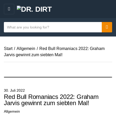
M
E
N
S
Sear
C
U
e
a
a
t
r
e
Start
/
Allgemein
/
Red Bull Romaniacs 2022: Graham
c
g
Jarvis gewinnt zum siebten Mal!
h
o
t
r
e
y
x
n
t
a
30. Juli 2022
m
Red Bull Romaniacs 2022: Graham
e
Jarvis gewinnt zum siebten Mal!
Allgemein