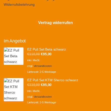
Widerrufsbelehrung
Vertrag widerrufen
Im Angebot
EZ Pull Set Beta schwarz
Ursprünglicher
Aktueller
€
110,00
€
95,00
Preis
Preis
inkl. MwSt.
war:
ist:
zzgl.
Versandkosten
€110,00
€95,00.
Lieferzeit:
2-5 Werktage
EZ Pull Set KTM Sherco schwarz
Ursprünglicher
Aktueller
€
110,00
€
95,00
Preis
Preis
inkl. MwSt.
war:
ist:
zzgl.
Versandkosten
€110,00
€95,00.
Lieferzeit:
2-5 Werktage