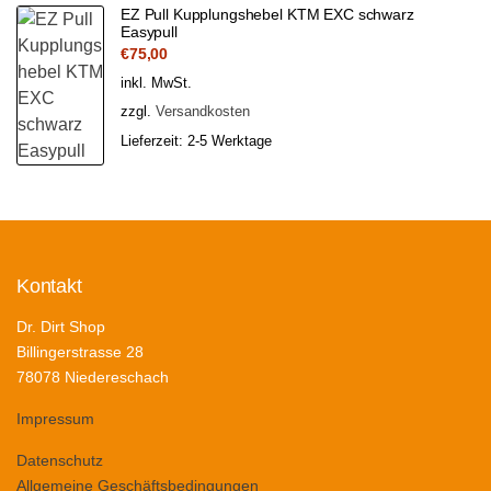
EZ Pull Kupplungshebel KTM EXC schwarz
Easypull
€
75,00
inkl. MwSt.
zzgl.
Versandkosten
Lieferzeit:
2-5 Werktage
Kontakt
Dr. Dirt Shop
Billingerstrasse 28
78078 Niedereschach
Impressum
Datenschutz
Allgemeine Geschäftsbedingungen