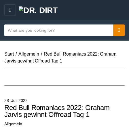
M
E
N
S
Sear
C
U
e
a
a
t
r
e
Start
/
Allgemein
/
Red Bull Romaniacs 2022: Graham
c
g
Jarvis gewinnt Offroad Tag 1
h
o
t
r
e
y
x
n
t
a
28. Juli 2022
m
Red Bull Romaniacs 2022: Graham
e
Jarvis gewinnt Offroad Tag 1
Allgemein