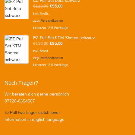
EZ Pull Set Beta schwarz
Ursprünglicher
Aktueller
€
110,00
€
95,00
Preis
Preis
inkl. MwSt.
war:
ist:
zzgl.
Versandkosten
€110,00
€95,00.
Lieferzeit:
2-5 Werktage
EZ Pull Set KTM Sherco schwarz
Ursprünglicher
Aktueller
€
110,00
€
95,00
Preis
Preis
inkl. MwSt.
war:
ist:
zzgl.
Versandkosten
€110,00
€95,00.
Lieferzeit:
2-5 Werktage
Noch Fragen?
Wir beraten dich gerne persönlich
07728-8654587
EZPull two-finger clutch lever
Information in english language