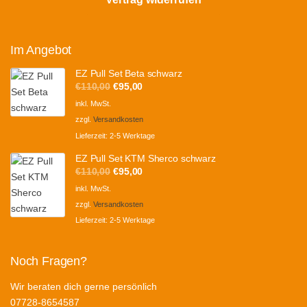
Im Angebot
EZ Pull Set Beta schwarz
Ursprünglicher
Aktueller
€
110,00
€
95,00
Preis
Preis
inkl. MwSt.
war:
ist:
zzgl.
Versandkosten
€110,00
€95,00.
Lieferzeit:
2-5 Werktage
EZ Pull Set KTM Sherco schwarz
Ursprünglicher
Aktueller
€
110,00
€
95,00
Preis
Preis
inkl. MwSt.
war:
ist:
zzgl.
Versandkosten
€110,00
€95,00.
Lieferzeit:
2-5 Werktage
Noch Fragen?
Wir beraten dich gerne persönlich
07728-8654587