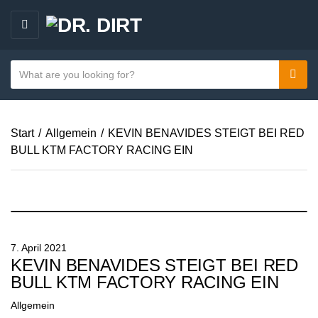
M
E
N
S
Sear
C
U
e
a
a
t
r
e
Start
/
Allgemein
/
KEVIN BENAVIDES STEIGT BEI RED
c
g
BULL KTM FACTORY RACING EIN
h
o
t
r
e
y
x
n
t
a
7. April 2021
m
KEVIN BENAVIDES STEIGT BEI RED
e
BULL KTM FACTORY RACING EIN
Allgemein