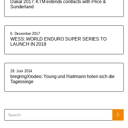
Dakar 2017: KTM extends contracts with Price &
Sunderland
6. Dezember 2017
WESS: WORLD ENDURO SUPER SERIES TO
LAUNCH IN 2018
29. Juni 2014
bregringXrodeo: Young und Hartmann holen sich die
Tagessiege
Search
Sea
for: