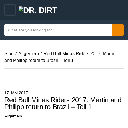
M
E
N
S
Sear
C
U
e
a
a
t
r
e
Start
/
Allgemein
/
Red Bull Minas Riders 2017: Martin
c
g
and Philipp return to Brazil – Teil 1
h
o
t
r
e
y
x
n
t
17. Mai 2017
a
Red Bull Minas Riders 2017: Martin and
m
Philipp return to Brazil – Teil 1
e
Allgemein