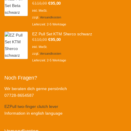
Ursprünglicher
Aktueller
€
110,00
€
95,00
Preis
Preis
inkl. MwSt.
war:
ist:
zzgl.
Versandkosten
€110,00
€95,00.
Lieferzeit:
2-5 Werktage
EZ Pull Set KTM Sherco schwarz
Ursprünglicher
Aktueller
€
110,00
€
95,00
Preis
Preis
inkl. MwSt.
war:
ist:
zzgl.
Versandkosten
€110,00
€95,00.
Lieferzeit:
2-5 Werktage
Noch Fragen?
Wir beraten dich gerne persönlich
07728-8654587
EZPull two-finger clutch lever
Information in english language