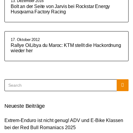
13. Dezember 2016
Bolt an der Seite von Jarvis bei Rockstar Energy
Husqvarna Factory Racing
17. Oktober 2012
Rallye OiLibya du Maroc: KTM stellt die Hackordnung
wieder her
Search
Sea
for:
Neueste Beiträge
Extrem-Enduro ist nicht genug! ADV und E-Bike Klassen
bei der Red Bull Romaniacs 2025