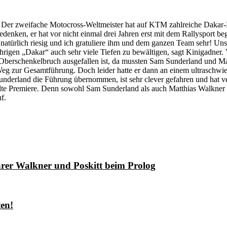
. Der zweifache Motocross-Weltmeister hat auf KTM zahlreiche Dakar
edenken, er hat vor nicht einmal drei Jahren erst mit dem Rallysport be
t natürlich riesig und ich gratuliere ihm und dem ganzen Team sehr! 
gen „Dakar“ auch sehr viele Tiefen zu bewältigen, sagt Kinigadner. Vo
em Oberschenkelbruch ausgefallen ist, da mussten Sam Sunderland und 
g zur Gesamtführung. Doch leider hatte er dann an einem ultraschwie
underland die Führung übernommen, ist sehr clever gefahren und hat 
lte Premiere. Denn sowohl Sam Sunderland als auch Matthias Walkner h
f.
rer Walkner und Poskitt beim Prolog
ten!