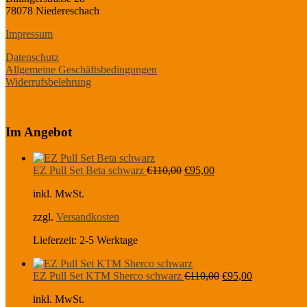
78078 Niedereschach
Impressum
Datenschutz
Allgemeine Geschäftsbedingungen
Widerrufsbelehrung
Im Angebot
Ursprünglicher
Aktueller
EZ Pull Set Beta schwarz
€
110,00
€
95,00
Preis
Preis
inkl. MwSt.
war:
ist:
€110,00
€95,00.
zzgl.
Versandkosten
Lieferzeit:
2-5 Werktage
Ursprünglicher
Aktueller
EZ Pull Set KTM Sherco schwarz
€
110,00
€
95,00
Preis
Preis
inkl. MwSt.
war:
ist: