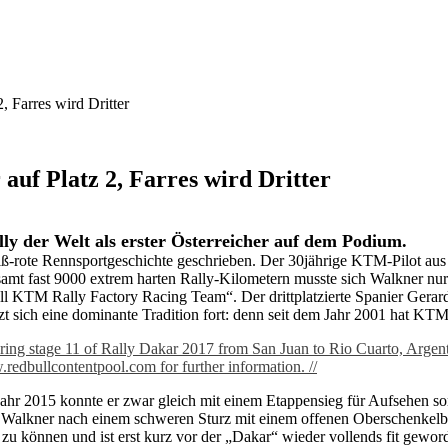
, Farres wird Dritter
auf Platz 2, Farres wird Dritter
ly der Welt als erster Österreicher auf dem Podium.
iß-rote Rennsportgeschichte geschrieben. Der 30jährige KTM-Pilot aus
mt fast 9000 extrem harten Rally-Kilometern musste sich Walkner nu
l KTM Rally Factory Racing Team“. Der drittplatzierte Spanier Gerard
tzt sich eine dominante Tradition fort: denn seit dem Jahr 2001 hat
Jahr 2015 konnte er zwar gleich mit einem Etappensieg für Aufsehen so
b Walkner nach einem schweren Sturz mit einem offenen Oberschenkel
 zu können und ist erst kurz vor der „Dakar“ wieder vollends fit gewo