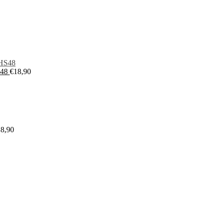
S48
€
18,90
18,90