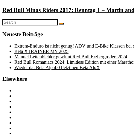
Red Bull Minas Riders 2017: Renntag 1 – Martin and 
Search
Search
for:
Neueste Beiträge
Extrem-Enduro ist nicht genug! ADV und E-Bike Klassen bei
Beta XTRAINER MY 2025
Manuel Lettenbichler gewinnt Red Bull Erzbergrodeo 2024
Red Bull Romaniacs 2024: Limitless Edition mit einer Marath
Wieder da: Beta Alp 4.0 |Jetzt neu Beta AlpX
Elsewhere