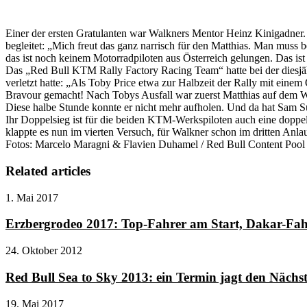
Einer der ersten Gratulanten war Walkners Mentor Heinz Kinigadner
begleitet: „Mich freut das ganz narrisch für den Matthias. Man muss b
das ist noch keinem Motorradpiloten aus Österreich gelungen. Das is
Das „Red Bull KTM Rally Factory Racing Team“ hatte bei der diesjähri
verletzt hatte: „Als Toby Price etwa zur Halbzeit der Rally mit ein
Bravour gemacht! Nach Tobys Ausfall war zuerst Matthias auf dem We
Diese halbe Stunde konnte er nicht mehr aufholen. Und da hat Sam S
Ihr Doppelsieg ist für die beiden KTM-Werkspiloten auch eine doppe
klappte es nun im vierten Versuch, für Walkner schon im dritten Anlau
Fotos: Marcelo Maragni & Flavien Duhamel / Red Bull Content Pool
Related articles
1. Mai 2017
Erzbergrodeo 2017: Top-Fahrer am Start, Dakar-Fah
24. Oktober 2012
Red Bull Sea to Sky 2013: ein Termin jagt den Nächs
19. Mai 2017