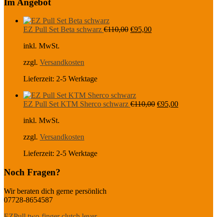
Im Angebot
Ursprünglicher
Aktueller
EZ Pull Set Beta schwarz
€
110,00
€
95,00
Preis
Preis
inkl. MwSt.
war:
ist:
€110,00
€95,00.
zzgl.
Versandkosten
Lieferzeit:
2-5 Werktage
Ursprünglicher
Aktueller
EZ Pull Set KTM Sherco schwarz
€
110,00
€
95,00
Preis
Preis
inkl. MwSt.
war:
ist:
€110,00
€95,00.
zzgl.
Versandkosten
Lieferzeit:
2-5 Werktage
Noch Fragen?
Wir beraten dich gerne persönlich
07728-8654587
EZPull two-finger clutch lever