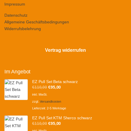
Impressum
Datenschutz
Allgemeine Geschäftsbedingungen
Widerrufsbelehrung
Vertrag widerrufen
Im Angebot
EZ Pull Set Beta schwarz
Ursprünglicher
Aktueller
€
110,00
€
95,00
Preis
Preis
inkl. MwSt.
war:
ist:
zzgl.
Versandkosten
€110,00
€95,00.
Lieferzeit:
2-5 Werktage
EZ Pull Set KTM Sherco schwarz
Ursprünglicher
Aktueller
€
110,00
€
95,00
Preis
Preis
inkl. MwSt.