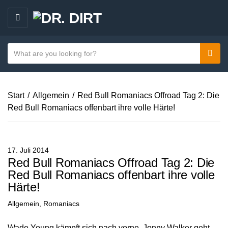
M
E
N
S
Sear
C
U
e
a
a
t
r
e
Start
/
Allgemein
/
Red Bull Romaniacs Offroad Tag 2: Die
c
g
Red Bull Romaniacs offenbart ihre volle Härte!
h
o
t
r
e
y
x
17. Juli 2014
n
t
Red Bull Romaniacs Offroad Tag 2: Die
a
Red Bull Romaniacs offenbart ihre volle
m
Härte!
e
Allgemein
,
Romaniacs
Wade Young kämpft sich nach vorne, Jonny Walker geht