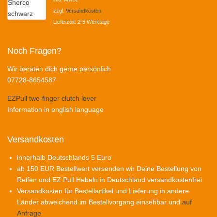
war:
ist:
zzgl.
Versandkosten
€110,00
€95,00.
Lieferzeit:
2-5 Werktage
Noch Fragen?
Wir beraten dich gerne persönlich
07728-8654587
EZPull two-finger clutch lever
Information in english language
Versandkosten
innerhalb Deutschlands 5 Euro
ab 150 EUR Bestellwert versenden wir Deine Bestellung von
Reifen und EZ Pull Hebeln in Deutschland versandkostenfrei
Versandkosten für Bestellartikel und Lieferung in andere
Länder abweichend im Bestellvorgang einsehbar und
auf
Anfrage