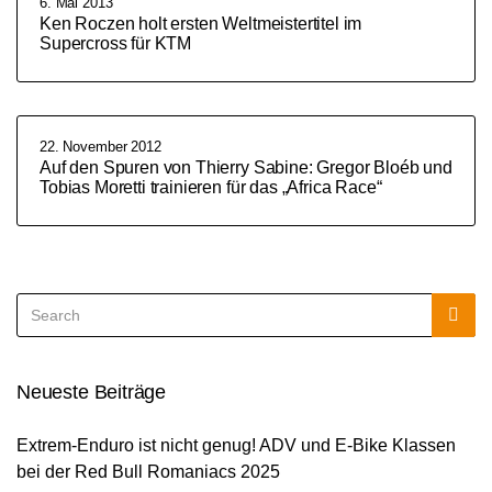
6. Mai 2013
Ken Roczen holt ersten Weltmeistertitel im
Supercross für KTM
22. November 2012
Auf den Spuren von Thierry Sabine: Gregor Bloéb und
Tobias Moretti trainieren für das „Africa Race“
Search
Sea
for:
Neueste Beiträge
Extrem-Enduro ist nicht genug! ADV und E-Bike Klassen
bei der Red Bull Romaniacs 2025