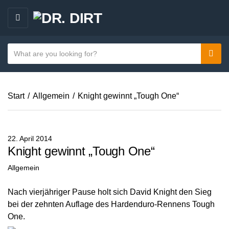
M
E
N
S
Sear
C
U
e
a
a
t
r
e
Start
/
Allgemein
/
Knight gewinnt „Tough One“
c
g
h
o
t
r
e
22. April 2014
y
x
Knight gewinnt „Tough One“
n
t
Allgemein
a
m
Nach vierjähriger Pause holt sich David Knight den Sieg
e
bei der zehnten Auflage des Hardenduro-Rennens Tough
One.