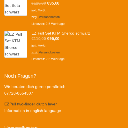
Ursprünglicher
Aktueller
€
110,00
€
95,00
Preis
Preis
inkl. MwSt.
war:
ist:
zzgl.
Versandkosten
€110,00
€95,00.
Lieferzeit:
2-5 Werktage
EZ Pull Set KTM Sherco schwarz
Ursprünglicher
Aktueller
€
110,00
€
95,00
Preis
Preis
inkl. MwSt.
war:
ist:
zzgl.
Versandkosten
€110,00
€95,00.
Lieferzeit:
2-5 Werktage
Noch Fragen?
Wir beraten dich gerne persönlich
07728-8654587
EZPull two-finger clutch lever
Information in english language