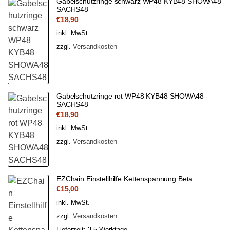
Gabelschutzringe schwarz WP48 KYB48 SHOWA48
SACHS48
€
18,90
inkl. MwSt.
zzgl.
Versandkosten
Gabelschutzringe rot WP48 KYB48 SHOWA48
SACHS48
€
18,90
inkl. MwSt.
zzgl.
Versandkosten
EZChain Einstellhilfe Kettenspannung Beta
€
15,00
inkl. MwSt.
zzgl.
Versandkosten
Lieferzeit:
3-5 Werktage