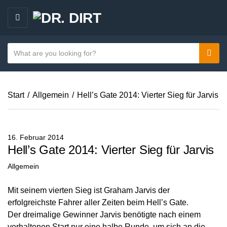
M
E
N
S
Sear
C
U
e
a
a
t
r
e
Start
/
Allgemein
/
Hell’s Gate 2014: Vierter Sieg für Jarvis
c
g
h
o
t
r
e
16. Februar 2014
y
x
Hell’s Gate 2014: Vierter Sieg für Jarvis
n
t
Allgemein
a
m
Mit seinem vierten Sieg ist Graham Jarvis der
e
erfolgreichste Fahrer aller Zeiten beim Hell’s Gate.
Der dreimalige Gewinner Jarvis benötigte nach einem
verhaltenen Start nur eine halbe Runde, um sich an die