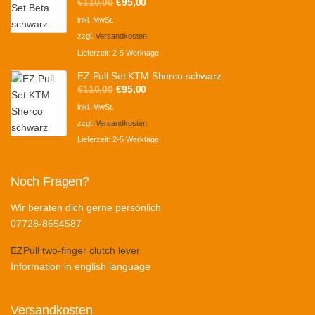
Ursprünglicher
Aktueller
€
110,00
€
95,00
Preis
Preis
inkl. MwSt.
war:
ist:
zzgl.
Versandkosten
€110,00
€95,00.
Lieferzeit:
2-5 Werktage
EZ Pull Set KTM Sherco schwarz
Ursprünglicher
Aktueller
€
110,00
€
95,00
Preis
Preis
inkl. MwSt.
war:
ist:
zzgl.
Versandkosten
€110,00
€95,00.
Lieferzeit:
2-5 Werktage
Noch Fragen?
Wir beraten dich gerne persönlich
07728-8654587
EZPull two-finger clutch lever
Information in english language
Versandkosten