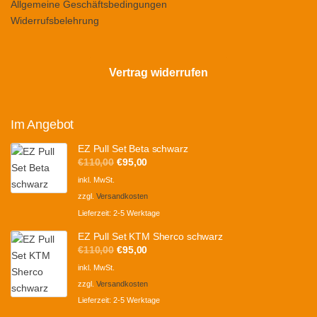
Allgemeine Geschäftsbedingungen
Widerrufsbelehrung
Vertrag widerrufen
Im Angebot
EZ Pull Set Beta schwarz
Ursprünglicher
Aktueller
€
110,00
€
95,00
Preis
Preis
inkl. MwSt.
war:
ist:
zzgl.
Versandkosten
€110,00
€95,00.
Lieferzeit:
2-5 Werktage
EZ Pull Set KTM Sherco schwarz
Ursprünglicher
Aktueller
€
110,00
€
95,00
Preis
Preis
inkl. MwSt.
war:
ist:
zzgl.
Versandkosten
€110,00
€95,00.
Lieferzeit:
2-5 Werktage