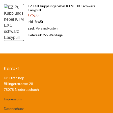
EZ Pull Kupplungshebel KTM EXC schwarz
Easypull
€
75,00
inkl. MwSt.
zzgl.
Versandkosten
Lieferzeit:
2-5 Werktage
Kontakt
Dr. Dirt Shop
Billingerstrasse 28
78078 Niedereschach
Impressum
Datenschutz