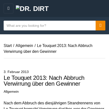
M
E
N
S
Sear
C
U
e
a
a
t
r
e
Start
/
Allgemein
/
Le Touquet 2013: Nach Abbruch
c
g
Verwirrung über den Gewinner
h
o
t
r
e
y
x
3. Februar 2013
n
t
Le Touquet 2013: Nach Abbruch
a
Verwirrung über den Gewinner
m
Allgemein
e
Nach dem Abbruch des diesjährigen Strandrennens von
Le Touquet herrscht Verwirrung darüber, wer der Gewinner