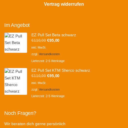
Vertrag widerrufen
Im Angebot
EZ Pull Set Beta schwarz
Ursprünglicher
Aktueller
€
110,00
€
95,00
Preis
Preis
inkl. MwSt.
war:
ist:
zzgl.
Versandkosten
€110,00
€95,00.
Lieferzeit:
2-5 Werktage
EZ Pull Set KTM Sherco schwarz
Ursprünglicher
Aktueller
€
110,00
€
95,00
Preis
Preis
inkl. MwSt.
war:
ist:
zzgl.
Versandkosten
€110,00
€95,00.
Lieferzeit:
2-5 Werktage
Noch Fragen?
Wir beraten dich gerne persönlich