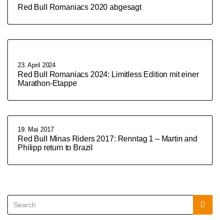
Red Bull Romaniacs 2020 abgesagt
23. April 2024
Red Bull Romaniacs 2024: Limitless Edition mit einer
Marathon-Etappe
19. Mai 2017
Red Bull Minas Riders 2017: Renntag 1 – Martin and
Philipp return to Brazil
Search
Sea
for: