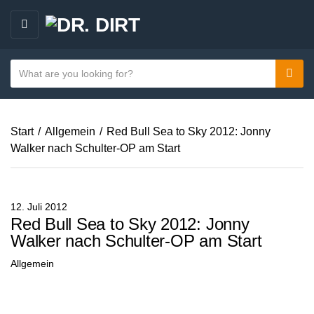
M
E
N
S
Sear
C
U
e
a
a
t
r
e
Start
/
Allgemein
/
Red Bull Sea to Sky 2012: Jonny
c
g
Walker nach Schulter-OP am Start
h
o
t
r
e
y
x
12. Juli 2012
n
t
Red Bull Sea to Sky 2012: Jonny
a
Walker nach Schulter-OP am Start
m
Allgemein
e