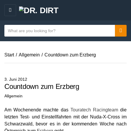
M
E
N
S
Sear
C
U
e
a
a
t
r
e
Start
/
Allgemein
/
Countdown zum Erzberg
c
g
h
o
t
r
e
3. Juni 2012
y
x
Countdown zum Erzberg
n
t
Allgemein
a
m
Am Wochenende machte das
Touratech Racingteam
die
e
letzten Test- und Einstellfahrten mit der Nuda-X-Cross im
Schwarzwald, bevor es in der kommenden Woche nach
Österreich zum
Erzberg
geht.