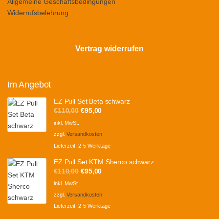
Allgemeine Geschäftsbedingungen
Widerrufsbelehrung
Vertrag widerrufen
Im Angebot
EZ Pull Set Beta schwarz
Ursprünglicher
Aktueller
€
110,00
€
95,00
Preis
Preis
inkl. MwSt.
war:
ist:
zzgl.
Versandkosten
€110,00
€95,00.
Lieferzeit:
2-5 Werktage
EZ Pull Set KTM Sherco schwarz
Ursprünglicher
Aktueller
€
110,00
€
95,00
Preis
Preis
inkl. MwSt.
war:
ist:
zzgl.
Versandkosten
€110,00
€95,00.
Lieferzeit:
2-5 Werktage