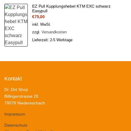
EZ Pull Kupplungshebel KTM EXC schwarz
Easypull
€
75,00
inkl. MwSt.
zzgl.
Versandkosten
Lieferzeit:
2-5 Werktage
Kontakt
Dr. Dirt Shop
Billingerstrasse 28
78078 Niedereschach
Impressum
Datenschutz