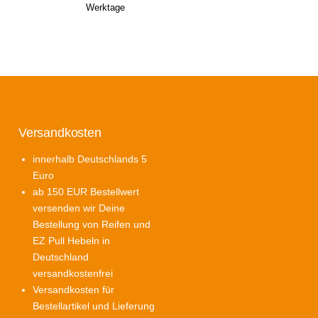
Werktage
Versandkosten
innerhalb Deutschlands 5
Euro
icher
tueller
ab 150 EUR Bestellwert
eis
versenden wir Deine
:
Bestellung von Reifen und
5,00.
EZ Pull Hebeln in
Deutschland
versandkostenfrei
Versandkosten für
icher
tueller
Bestellartikel und Lieferung
eis