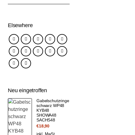
Elsewhere
Neu eingetroffen
Gabelschutzringe
schwarz WP48
KYB48
SHOWA48
SACHS48
€
18,90
inkl. MwSt.