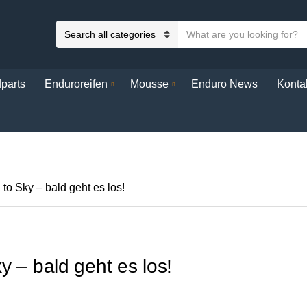
S
C
e
a
a
t
r
parts
Enduroreifen
Mousse
Enduro News
Konta
e
c
g
h
o
t
r
e
y
x
n
t
to Sky – bald geht es los!
a
m
e
y – bald geht es los!