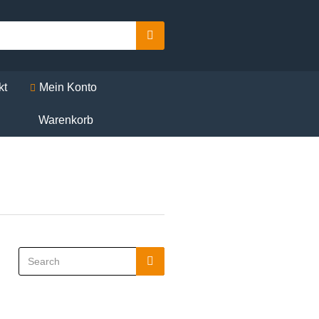
Search
kt
Mein Konto
Warenkorb
Search
Search
for: