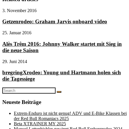
3. November 2016
Getzenrodeo: Graham Jarvis onboard video
25. Januar 2016
Alès Trêm 2016: Johnny Walker startet mit Sieg in
die neue Saison
29. Juni 2014
bregringXrodeo: Young und Hartmann holen sich
die Tagessiege
Search
Search
for:
Neueste Beiträge
Extrem-Enduro ist nicht genug! ADV und E-Bike Klassen bei
der Red Bull Romaniacs 2025
Beta XTRAINER MY 2025
Manuel Lettenbichler gewinnt Red Bull Erzbergrodeo 2024