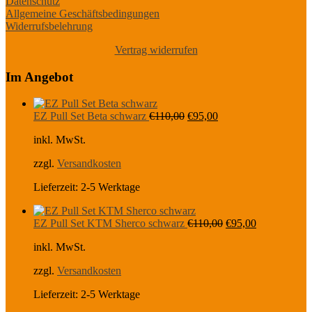
Datenschutz
Allgemeine Geschäftsbedingungen
Widerrufsbelehrung
Vertrag widerrufen
Im Angebot
Ursprünglicher
Aktueller
EZ Pull Set Beta schwarz
€
110,00
€
95,00
Preis
Preis
inkl. MwSt.
war:
ist:
€110,00
€95,00.
zzgl.
Versandkosten
Lieferzeit:
2-5 Werktage
Ursprünglicher
Aktueller
EZ Pull Set KTM Sherco schwarz
€
110,00
€
95,00
Preis
Preis
inkl. MwSt.
war:
ist:
€110,00
€95,00.
zzgl.
Versandkosten
Lieferzeit:
2-5 Werktage