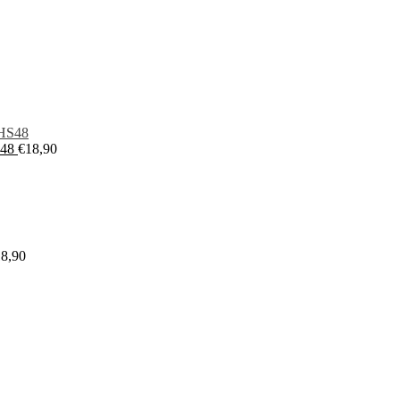
S48
€
18,90
18,90