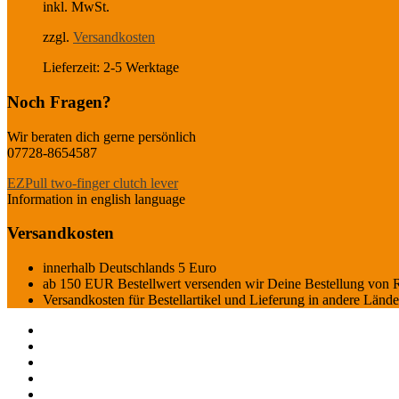
inkl. MwSt.
war:
ist:
€110,00
€95,00.
zzgl.
Versandkosten
Lieferzeit:
2-5 Werktage
Noch Fragen?
Wir beraten dich gerne persönlich
07728-8654587
EZPull two-finger clutch lever
Information in english language
Versandkosten
innerhalb Deutschlands 5 Euro
ab 150 EUR Bestellwert versenden wir Deine Bestellung von R
Versandkosten für Bestellartikel und Lieferung in andere Län