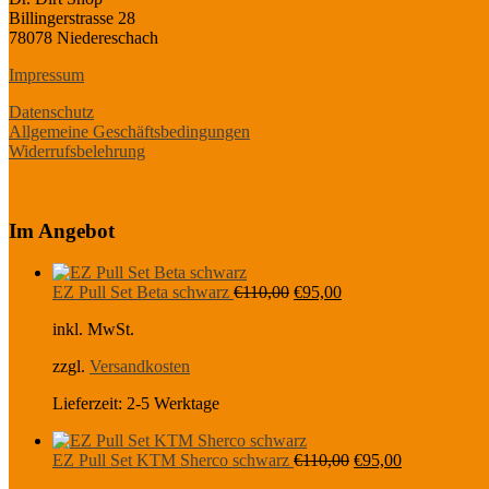
Billingerstrasse 28
78078 Niedereschach
Impressum
Datenschutz
Allgemeine Geschäftsbedingungen
Widerrufsbelehrung
Im Angebot
Ursprünglicher
Aktueller
EZ Pull Set Beta schwarz
€
110,00
€
95,00
Preis
Preis
inkl. MwSt.
war:
ist:
€110,00
€95,00.
zzgl.
Versandkosten
Lieferzeit:
2-5 Werktage
Ursprünglicher
Aktueller
EZ Pull Set KTM Sherco schwarz
€
110,00
€
95,00
Preis
Preis